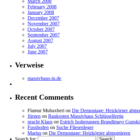
March 2008
February 2008
January 2008
December 2007
November 2007
October 2007
September 2007
August 2007
July 2007
June 2007
Verweise
massivhaus-in.de
Recent Comments
Flamur Muhaxheri
on
Die Demontage: Heizkörper abmo
Jürgen
on
Baukosten Massivhaus Schlüsselfertig
pracht Klaus
on
Estrich Isolierungen Brandlmayr Gunsk
Fussboden
on
Suche Fliesenleger
Marius
on
Die Demontage: Heizkörper abmontieren
Search for: