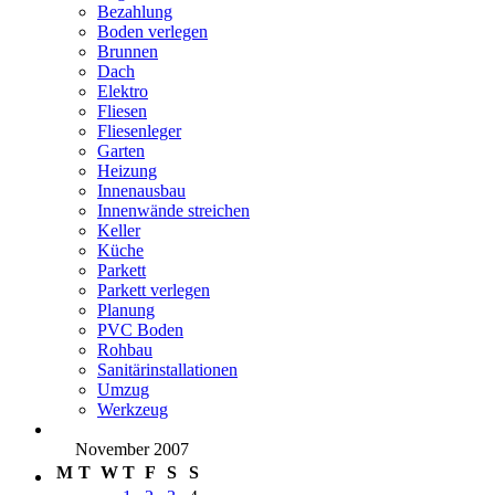
Bezahlung
Boden verlegen
Brunnen
Dach
Elektro
Fliesen
Fliesenleger
Garten
Heizung
Innenausbau
Innenwände streichen
Keller
Küche
Parkett
Parkett verlegen
Planung
PVC Boden
Rohbau
Sanitärinstallationen
Umzug
Werkzeug
November 2007
M
T
W
T
F
S
S