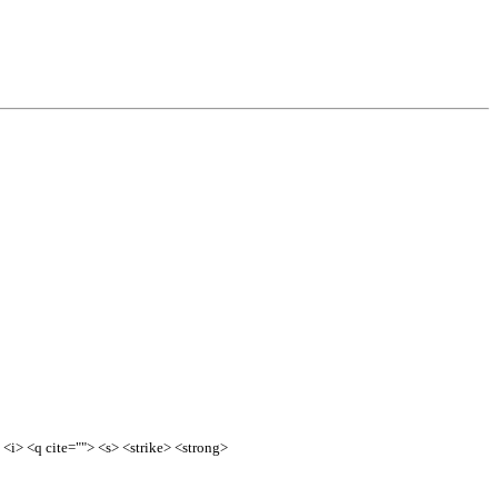
<i> <q cite=""> <s> <strike> <strong>