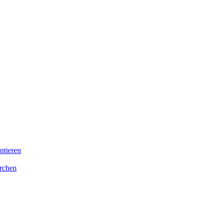
ntieren
irchen