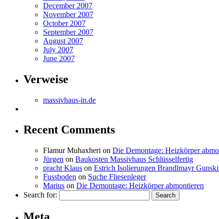
December 2007
November 2007
October 2007
September 2007
August 2007
July 2007
June 2007
Verweise
massivhaus-in.de
Recent Comments
Flamur Muhaxheri
on
Die Demontage: Heizkörper abmo
Jürgen
on
Baukosten Massivhaus Schlüsselfertig
pracht Klaus
on
Estrich Isolierungen Brandlmayr Gunsk
Fussboden
on
Suche Fliesenleger
Marius
on
Die Demontage: Heizkörper abmontieren
Search for:
Meta