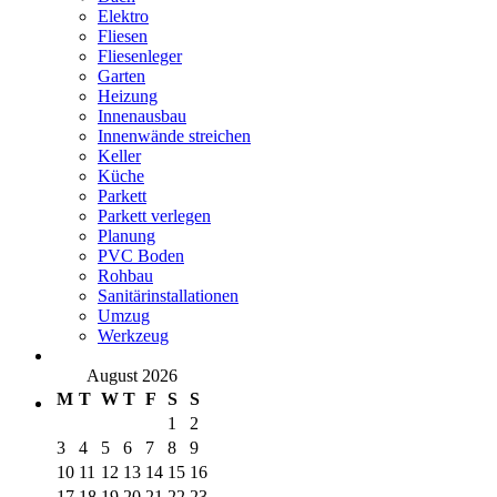
Elektro
Fliesen
Fliesenleger
Garten
Heizung
Innenausbau
Innenwände streichen
Keller
Küche
Parkett
Parkett verlegen
Planung
PVC Boden
Rohbau
Sanitärinstallationen
Umzug
Werkzeug
August 2026
M
T
W
T
F
S
S
1
2
3
4
5
6
7
8
9
10
11
12
13
14
15
16
17
18
19
20
21
22
23