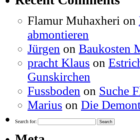
Flamur Muhaxheri
on
abmontieren
Jürgen
on
Baukosten M
pracht Klaus
on
Estric
Gunskirchen
Fussboden
on
Suche F
Marius
on
Die Demont
Search for:
Meta