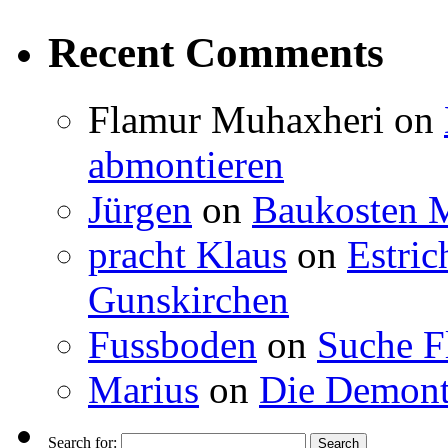
Recent Comments
Flamur Muhaxheri
on
abmontieren
Jürgen
on
Baukosten M
pracht Klaus
on
Estric
Gunskirchen
Fussboden
on
Suche F
Marius
on
Die Demont
Search for: