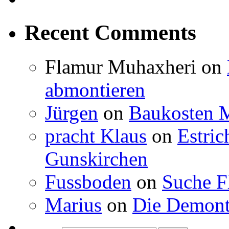
Recent Comments
Flamur Muhaxheri
on
abmontieren
Jürgen
on
Baukosten M
pracht Klaus
on
Estric
Gunskirchen
Fussboden
on
Suche F
Marius
on
Die Demont