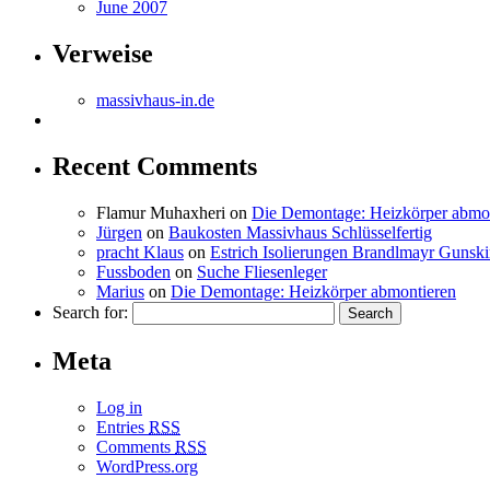
June 2007
Verweise
massivhaus-in.de
Recent Comments
Flamur Muhaxheri
on
Die Demontage: Heizkörper abmo
Jürgen
on
Baukosten Massivhaus Schlüsselfertig
pracht Klaus
on
Estrich Isolierungen Brandlmayr Gunsk
Fussboden
on
Suche Fliesenleger
Marius
on
Die Demontage: Heizkörper abmontieren
Search for:
Meta
Log in
Entries
RSS
Comments
RSS
WordPress.org