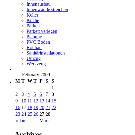
Innenausbau
Innenwände streichen
Keller
Küche
Parkett
Parkett verlegen
Planung
PVC Boden
Rohbau
Sanitärinstallationen
Umzug
Werkzeug
February 2009
M
T
W
T
F
S
S
1
2
3
4
5
6
7
8
9
10
11
12
13
14
15
16
17
18
19
20
21
22
23
24
25
26
27
28
« Jan
Mar »
Archives