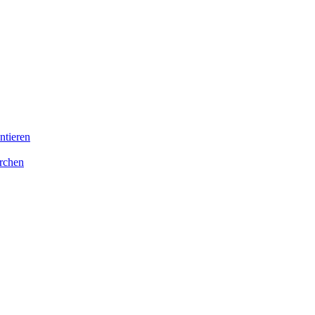
ntieren
irchen